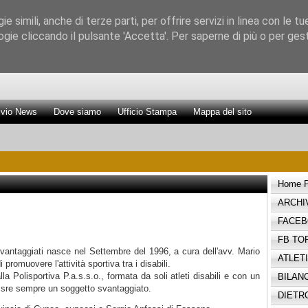
 simili, anche di terze parti, per offrire servizi in linea con le tu
gie cliccando il pulsante 'Accetta'. Per saperne di più o per gesti
Promozione Attività Sportiva Senza Ostacol
ivio News
Dove siamo
Ufficio Stampa
Mappa del sito
Home 
ARCHI
FACE
FB TO
 svantaggiati nasce nel Settembre del 1996, a cura dell'avv. Mario
ATLETI
 promuovere l'attività sportiva tra i disabili.
a Polisportiva P.a.s.s.o., formata da soli atleti disabili e con un
BILANC
ssre sempre un soggetto svantaggiato.
DIETR