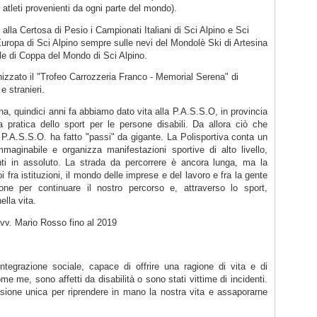
 atleti provenienti da ogni parte del mondo).
alla Certosa di Pesio i Campionati Italiani di Sci Alpino e Sci
Europa di Sci Alpino sempre sulle nevi del Mondolè Ski di Artesina
ale di Coppa del Mondo di Sci Alpino.
nizzato il "Trofeo Carrozzeria Franco - Memorial Serena" di
e stranieri.
a, quindici anni fa abbiamo dato vita alla P.A.S.S.O, in provincia
 pratica dello sport per le persone disabili. Da allora ciò che
P.A.S.S.O. ha fatto "passi" da gigante. La Polisportiva conta un
maginabile e organizza manifestazioni sportive di alto livello,
anti in assoluto. La strada da percorrere è ancora lunga, ma la
 fra istituzioni, il mondo delle imprese e del lavoro e fra la gente
ne per continuare il nostro percorso e, attraverso lo sport,
ella vita.
vv. Mario Rosso fino al 2019
tegrazione sociale, capace di offrire una ragione di vita e di
e me, sono affetti da disabilità o sono stati vittime di incidenti.
sione unica per riprendere in mano la nostra vita e assaporarne