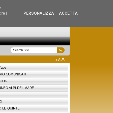
e
re i
PERSONALIZZA
ACCETTA
i
A
A
A
Page
VIO COMUNICATI
BOOK
RNEO ALPI DEL MARE
I
O LE QUINTE