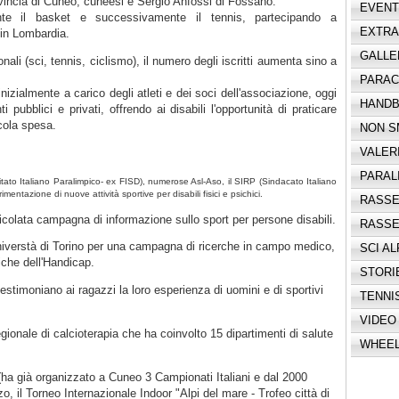
rovincia di Cuneo, cuneesi e Sergio Anfossi di Fossano.
EVENTI
mente il basket e successivamente il tennis, partecipando a
EXTRA
 in Lombardia.
GALLE
nali (sci, tennis, ciclismo), il numero degli iscritti aumenta sino a
PARAC
inizialmente a carico degli atleti e dei soci dell'associazione, oggi
HANDB
i pubblici e privati, offrendo ai disabili l'opportunità di praticare
ccola spesa.
NON S
VALERI,
PARAL
itato Italiano Paralimpico- ex FISD), numerose Asl-Aso, il SIRP (Sindacato Italiano
imentazione di nuove attività sportive per disabili fisici e psichici.
RASSE
icolata campagna di informazione sullo sport per persone disabili.
RASSE
niverstà di Torino per una campagna di ricerche in campo medico,
SCI AL
che dell'Handicap.
STORIE
testimoniano ai ragazzi la loro esperienza di uomini e di sportivi
TENNI
VIDEO
gionale di calcioterapia che ha coinvolto 15 dipartimenti di salute
WHEEL
e (ha già organizzato a Cuneo 3 Campionati Italiani e dal 2000
, il Torneo Internazionale Indoor "Alpi del mare - Trofeo città di