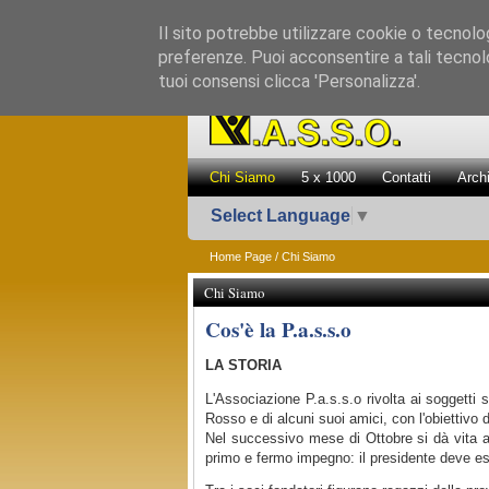
Il sito potrebbe utilizzare cookie o tecnologie
preferenze. Puoi acconsentire a tali tecnolo
tuoi consensi clicca 'Personalizza'.
Chi Siamo
5 x 1000
Contatti
Arch
Select Language
▼
Home Page
/ Chi Siamo
Chi Siamo
Cos'è la P.a.s.s.o
LA STORIA
L'Associazione P.a.s.s.o rivolta ai soggetti
Rosso e di alcuni suoi amici, con l'obiettivo di
Nel successivo mese di Ottobre si dà vita all
primo e fermo impegno: il presidente deve e