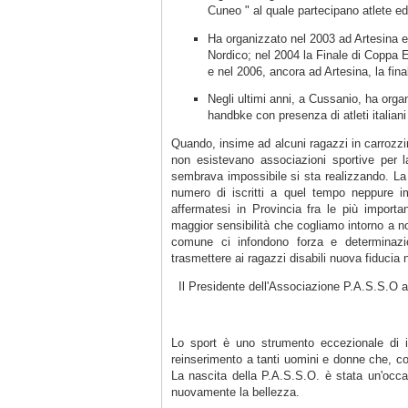
Cuneo " al quale partecipano atlete ed
Ha organizzato nel 2003 ad Artesina e 
Nordico; nel 2004 la Finale di Coppa 
e nel 2006, ancora ad Artesina, la fin
Negli ultimi anni, a Cussanio, ha orga
handbke con presenza di atleti italiani 
Quando, insime ad alcuni ragazzi in carrozzin
non esistevano associazioni sportive per la
sembrava impossibile si sta realizzando. La 
numero di iscritti a quel tempo neppure im
affermatesi in Provincia fra le più import
maggior sensibilità che cogliamo intorno a noi
comune ci infondono forza e determinazio
trasmettere ai ragazzi disabili nuova fiducia n
Il Presidente dell'Associazione P.A.S.S.O a
Lo sport è uno strumento eccezionale di in
reinserimento a tanti uomini e donne che, com
La nascita della P.A.S.S.O. è stata un'occa
nuovamente la bellezza.