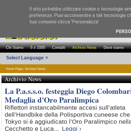
Il sito potrebbe utilizzare cookie o tecnologie simil
preferenze. Puoi acconsentire a tali tecnologie cli
tuoi consensi clicca 'Personalizza'.
Promozione Attiv
PERSO
Chi Siamo
5 x 1000
Contatti
Archivio News
Dove siamo
Select Language
▼
Home Page
/ Archivio News
Archivio News
La P.a.s.s.o. festeggia Diego Colombar
Medaglia d'Oro Paralimpica
Riflettori instancabilmente accesi sull’atleta
dell’Handbike della Polisportiva cuneese che 
Tokyo si è aggiudicato l’Oro Paralimpico nell
Cecchetto e Luca...
Leggi ›