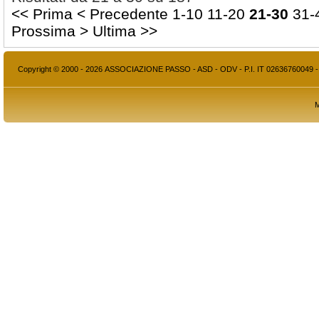
<< Prima
< Precedente
1-10
11-20
21-30
31-
Prossima >
Ultima >>
Copyright © 2000 - 2026 ASSOCIAZIONE PASSO - ASD - ODV - P.I. IT 02636760049 
M