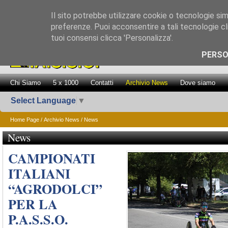
Il sito potrebbe utilizzare cookie o tecnologie simil
preferenze. Puoi acconsentire a tali tecnologie cli
tuoi consensi clicca 'Personalizza'.
Promozione Attiv
PERSO
Chi Siamo
5 x 1000
Contatti
Archivio News
Dove siamo
Select Language
▼
Home Page
/
Archivio News
/ News
News
CAMPIONATI
ITALIANI
“AGRODOLCI”
PER LA
P.A.S.S.O.