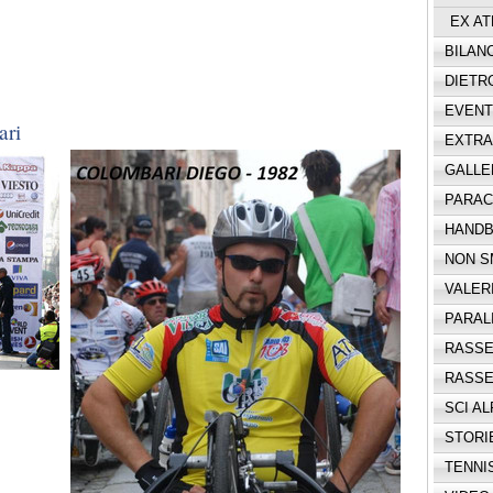
EX AT
BILANC
DIETR
EVENTI
ari
EXTRA
GALLE
PARAC
HANDB
NON S
VALERI,
PARAL
RASSE
RASSE
SCI AL
STORIE
TENNI