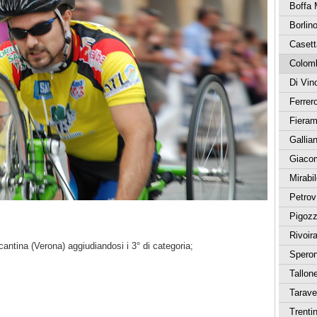
Boffa 
Borlin
Casett
Colomb
Di Vin
Ferrer
Fiera
Gallia
Giaco
Mirabi
Petrov
Pigozz
Rivoir
antina (Verona) aggiudiandosi i 3° di categoria;
Speron
Tallon
Tarave
Trenti