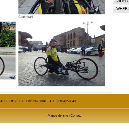
VIDEO
WHEEL
Colombari
SD - ODV - P.I. IT 02636760049 - C.F. 96051050043
Mappa del sito
|
Contatti