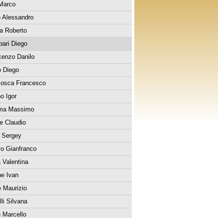
Marco
o Alessandro
a Roberto
ari Diego
cenzo Danilo
o Diego
mosca Francesco
no Igor
ma Massimo
le Claudio
 Sergey
o Gianfranco
a Valentina
e Ivan
e Maurizio
lli Silvana
n Marcello