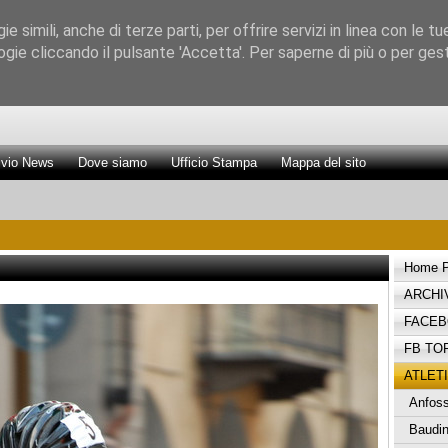
 simili, anche di terze parti, per offrire servizi in linea con le tu
gie cliccando il pulsante 'Accetta'. Per saperne di più o per gesti
Promozione Attività Sportiva Senza Ostacol
ivio News
Dove siamo
Ufficio Stampa
Mappa del sito
Home 
ARCHI
FACE
FB TO
ATLETI
Anfoss
Baudin