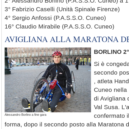
2° Alessandro Borlino (P.A.S.S.O. Cuneo) a 1
3° Fabrizio Caselli (Unità Spinale Firenze)
4° Sergio Anfossi (P.A.S.S.O. Cuneo)
16° Claudio Mirabile (P.A.S.S.O. Cuneo)
AVIGLIANA ALLA MARATONA DE
BORLINO 2° 
Si è conged
secondo pos
, atleta Hand
Cuneo nella
di Avigliana 
Val Susa. L'
confermato i
Alessandro Borlino a fine gara
forma, dopo il secondo posto alla Maratona di