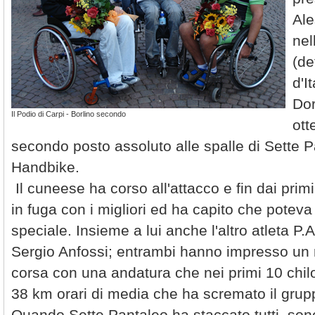
Ale
nel
(de
d'I
Dor
Il Podio di Carpi - Borlino secondo
ott
secondo posto assoluto alle spalle di Sette P
Handbike.
Il cuneese ha corso all'attacco e fin dai pri
in fuga con i migliori ed ha capito che potev
speciale. Insieme a lui anche l'altro atleta P.
Sergio Anfossi; entrambi hanno impresso un r
corsa con una andatura che nei primi 10 chil
38 km orari di media che ha scremato il grup
Quando Sette Pantaleo ha staccato tutti, sono 