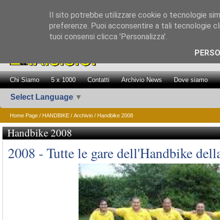
Il sito potrebbe utilizzare cookie o tecnologie simil
preferenze. Puoi acconsentire a tali tecnologie cli
tuoi consensi clicca 'Personalizza'.
Promozione Attiv
PERSO
Chi Siamo
5 x 1000
Contatti
Archivio News
Dove siamo
Select Language
▼
Home Page
/
HANDBIKE
/
Archivio
/ Handbike 2008
Handbike 2008
2008 - Tutte le gare dell'Handbike della