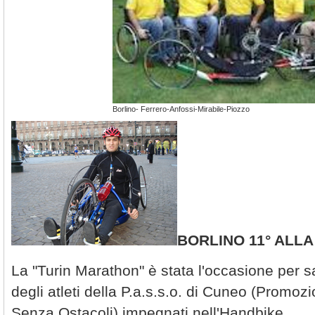
Borlino- Ferrero-Anfossi-Mirabile-Piozzo
BORLINO 11° ALL
La "Turin Marathon" è stata l'occasione per s
degli atleti della P.a.s.s.o. di Cuneo (Promozi
Senza Ostacoli) impegnati nell'Handbike .