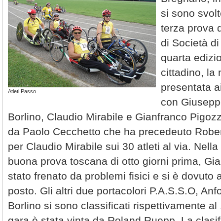
si sono svolt
terza prova d
di Società di
quarta edizio
cittadino, la
presentata ai
Atleti Passo
con Giusepp
Borlino, Claudio Mirabile e Gianfranco Pigozzo
da Paolo Cecchetto che ha precedeuto Rober
per Claudio Mirabile sui 30 atleti al via. Nell
buona prova toscana di otto giorni prima, Gi
stato frenato da problemi fisici e si è dovuto
posto. Gli altri due portacolori P.A.S.S.O, An
Borlino si sono classificati rispettivamente al
gara è stata vinta da Roland Ruepp. La clasif