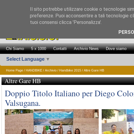
Il sito potrebbe utilizzare cookie o tecnologie simil
preferenze. Puoi acconsentire a tali tecnologie cli
tuoi consensi clicca 'Personalizza'.
Promozione Attiv
PERSO
Chi Siamo
5 x 1000
Contatti
Archivio News
Dove siamo
Select Language
▼
Home Page
/
HANDBIKE
/
Archivio
/
Handbike 2015
/ Altre Gare HB
Altre Gare HB
Doppio Titolo Italiano per Diego Colo
Valsugana.